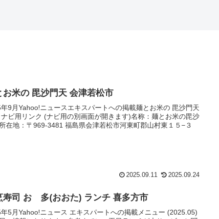
とお米の 毘沙門天 会津若松市
25年9月Yahoo!ニュースエキスパートへの掲載麺とお米の 毘沙門天
 ナビ用リンク (ナビ用の別画面が開きます)名称：麺とお米の毘沙
所在地：〒969-3481 福島県会津若松市河東町郡山村東１５−３
2025.09.11
2025.09.24
烹寿司 おゝ多(おおた) ランチ 喜多方市
25年5月Yahoo!ニュース エキスパートへの掲載メニュー (2025.05)