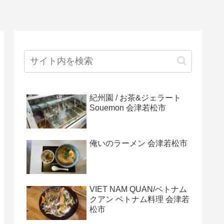
紀州園 / お茶&ジェラート
Souemon 会津若松市
俺いのラーメン 会津若松市
VIET NAM QUAN/ベトナム
クアン ベトナム料理 会津若
松市