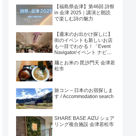
【福島県会津】第46回 詩祭
in 会津 2025｜講演と朗読
で楽しむ詩の魅力
【週末のお出かけ探しに】
街のイベントも新しいお店
も一目でわかる！「Event
Navigator/イベント ナビゲ
ーター」
麺とお米の 毘沙門天 会津若
松市
旅コン – 日本のお宿探しま
す / Accommodation search
SHARE BASE AIZU シェア
リング複合施設 会津若松市