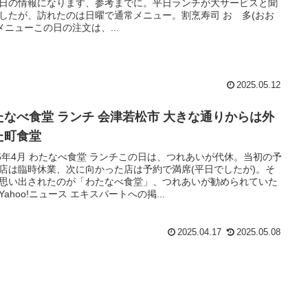
日の情報になります、参考までに。平日ランチが大サービスと聞
したが、訪れたのは日曜で通常メニュー。割烹寿司 おゝ多(おお
 メニューこの日の注文は、...
2025.05.12
たなべ食堂 ランチ 会津若松市 大きな通りからは外
た町食堂
25年4月 わたなべ食堂 ランチこの日は、つれあいが代休。当初の予
店は臨時休業、次に向かった店は予約で満席(平日でしたが)。そ
思い出されたのが「わたなべ食堂」、つれあいが勧められていた
Yahoo!ニュース エキスパートへの掲...
2025.04.17
2025.05.08