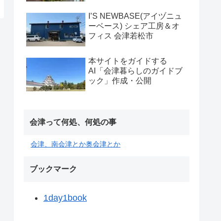
I’S NEWBASE(アイヅニュ
ーベース) シェア工房＆オ
フィス 会津若松市
本サイトをガイドする
AI「会津暮らしのガイドブ
ック」作成・公開
会津って何処、何処の事
会津、南会津とか奥会津とか
ブックマーク
1day1book