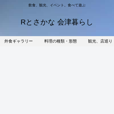
飲食、観光、イベント。食べて遊ぶ
Rとさかな 会津暮らし
外食ギャラリー
料理の種類・形態
観光、店巡り