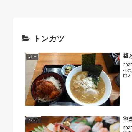
トンカツ
麺
カレー
20
への
門天
割
トンカツ
20