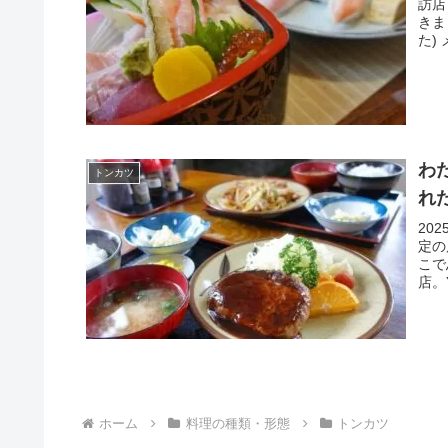
訪店
きま
た)
わ
トンカツ
れ
20
定の
こで
店。
ホーム
料理の種類・形態
トンカツ