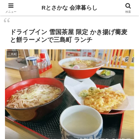
飲食、観光、イベント。食べて遊ぶ
Rとさかな 会津暮らし
メニュー
検索
ドライブイン 雪国茶屋 限定 かき揚げ蕎麦
と餅ラーメンで三島町 ランチ
三島町