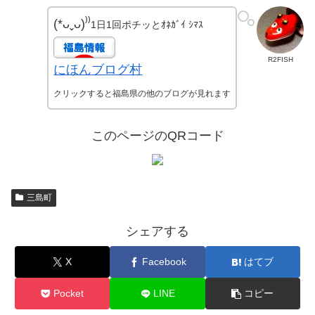
(*ᴗˬᴗ)⁾⁾
1日1回ポチッとｵﾈｶﾞｲ ｼﾏｽ
R2FISH
にほんブログ村
クリックすると福島県の他のブログが見れます
このページのQRコード
三島町
シェアする
X
Facebook
はてブ
Pocket
LINE
コピー