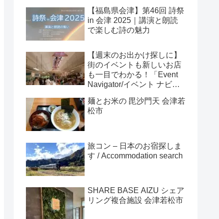
【福島県会津】第46回 詩祭
in 会津 2025｜講演と朗読
で楽しむ詩の魅力
【週末のお出かけ探しに】
街のイベントも新しいお店
も一目でわかる！「Event
Navigator/イベント ナビゲ
ーター」
麺とお米の 毘沙門天 会津若
松市
旅コン – 日本のお宿探しま
す / Accommodation search
SHARE BASE AIZU シェア
リング複合施設 会津若松市