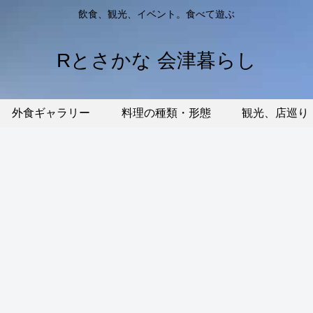
飲食、観光、イベント。食べて遊ぶ
Rとさかな 会津暮らし
外食ギャラリー
料理の種類・形態
観光、店巡り