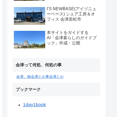
I’S NEWBASE(アイヅニュ
ーベース) シェア工房＆オ
フィス 会津若松市
本サイトをガイドする
AI「会津暮らしのガイドブ
ック」作成・公開
会津って何処、何処の事
会津、南会津とか奥会津とか
ブックマーク
1day1book