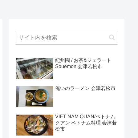
紀州園 / お茶&ジェラート
Souemon 会津若松市
俺いのラーメン 会津若松市
VIET NAM QUAN/ベトナム
クアン ベトナム料理 会津若
松市