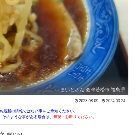
まいどさん 会津若松市 福島県
2023.08.09
2024.03.24
しも最新の情報ではない事をご承知ください。
ん。そのような事がある場合は、
無視・お断りください
。
次