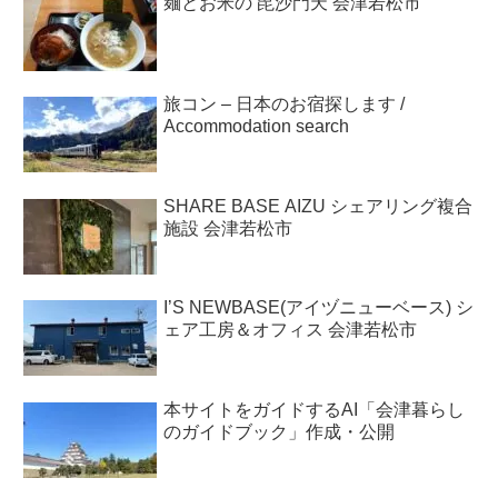
麺とお米の 毘沙門天 会津若松市
旅コン – 日本のお宿探します /
Accommodation search
SHARE BASE AIZU シェアリング複合
施設 会津若松市
I’S NEWBASE(アイヅニューベース) シ
ェア工房＆オフィス 会津若松市
本サイトをガイドするAI「会津暮らし
のガイドブック」作成・公開