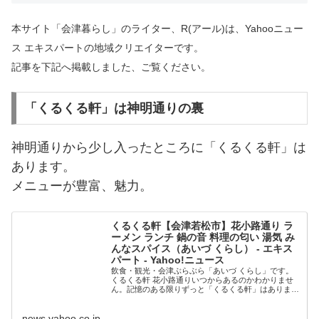
本サイト「会津暮らし」のライター、R(アール)は、Yahooニュー
ス エキスパートの地域クリエイターです。
記事を下記へ掲載しました、ご覧ください。
「くるくる軒」は神明通りの裏
神明通りから少し入ったところに「くるくる軒」は
あります。
メニューが豊富、魅力。
くるくる軒【会津若松市】花小路通り ラ
ーメン ランチ 鍋の音 料理の匂い 湯気 み
んなスパイス（あいづ くらし） - エキス
パート - Yahoo!ニュース
飲食・観光・会津ぶらぶら「あいづ くらし」です。
くるくる軒 花小路通りいつからあるのかわかりませ
ん。記憶のある限りずっと「くるくる軒」はありま
す。店内は広くはなく、時間によっては外で待つこと
になります
news.yahoo.co.jp