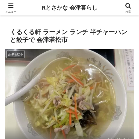
飲食、観光、イベント。食べて遊ぶ
Rとさかな 会津暮らし
メニュー
検索
くるくる軒 ラーメン ランチ 半チャーハン
と餃子で 会津若松市
会津若松市