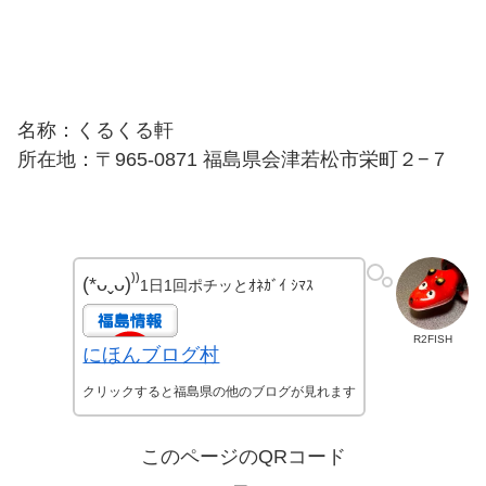
名称：くるくる軒
所在地：〒965-0871 福島県会津若松市栄町２−７
(*ᴗˬᴗ)⁾⁾
1日1回ポチッとｵﾈｶﾞｲ ｼﾏｽ
R2FISH
にほんブログ村
クリックすると福島県の他のブログが見れます
このページのQRコード