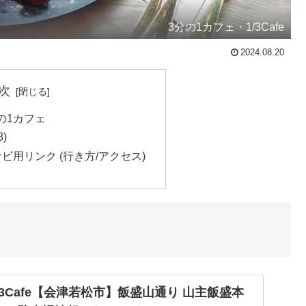
3分の1カフェ・1/3Cafe
2024.08.20
次
分の1カフェ
8)
ビ用リンク (行き方/アクセス)
/3Cafe【会津若松市】飯盛山通り 山主飯盛本