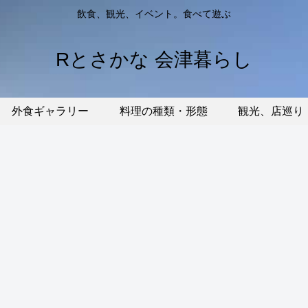
飲食、観光、イベント。食べて遊ぶ
Rとさかな 会津暮らし
外食ギャラリー
料理の種類・形態
観光、店巡り