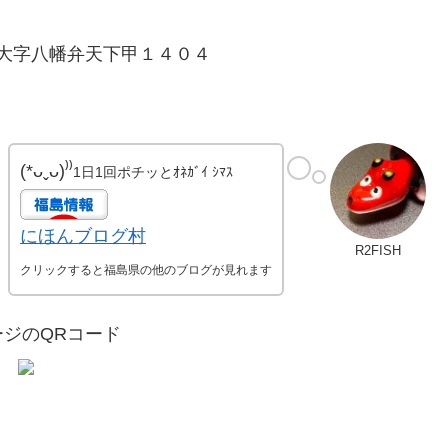
箕町大字八幡弁天下甲１４０４
(*ᴗˬᴗ)⁾⁾
1日1回ポチッとｵﾈｶﾞｲ ｼﾏｽ
にほんブログ村
R2FISH
クリックすると福島県の他のブログが見れます
ージのQRコード