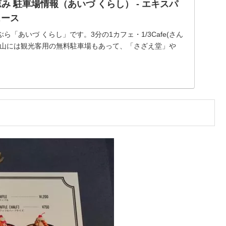
み 駐車場情報（あいづ くらし） - エキスパ
ニュース
「あいづ くらし」です。3分の1カフェ・1/3Cafe(さん
盛山には観光客用の無料駐車場もあって、「さざえ堂」や
地)」「戸の口堰洞穴」