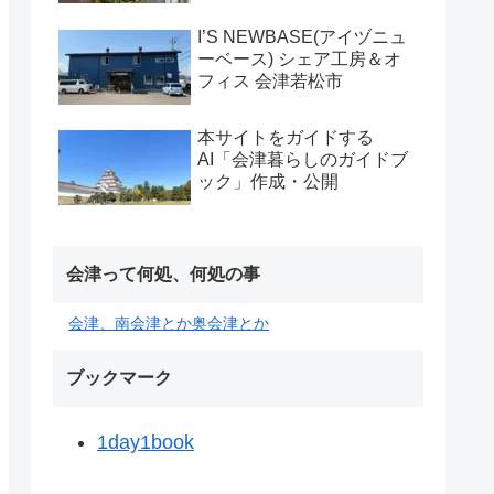
I’S NEWBASE(アイヅニュ
ーベース) シェア工房＆オ
フィス 会津若松市
本サイトをガイドする
AI「会津暮らしのガイドブ
ック」作成・公開
会津って何処、何処の事
会津、南会津とか奥会津とか
ブックマーク
1day1book