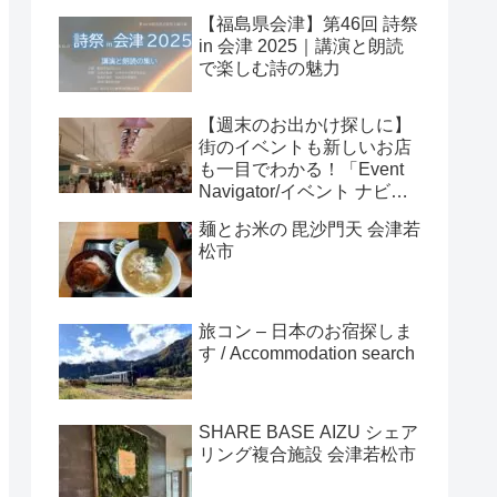
【福島県会津】第46回 詩祭
in 会津 2025｜講演と朗読
で楽しむ詩の魅力
【週末のお出かけ探しに】
街のイベントも新しいお店
も一目でわかる！「Event
Navigator/イベント ナビゲ
ーター」
麺とお米の 毘沙門天 会津若
松市
旅コン – 日本のお宿探しま
す / Accommodation search
SHARE BASE AIZU シェア
リング複合施設 会津若松市