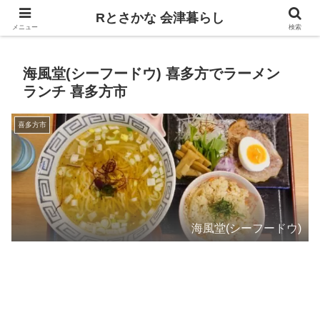
飲食、観光、イベント。食べて遊ぶ
Rとさかな 会津暮らし
メニュー
検索
海風堂(シーフードウ) 喜多方でラーメン
ランチ 喜多方市
喜多方市
海風堂(シーフードウ)