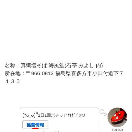
名称：真鯛塩そば 海風堂(石亭 みよし 内)
所在地：〒966-0813 福島県喜多方市小田付道下７
１３５
(*ᴗˬᴗ)⁾⁾
1日1回ポチッとｵﾈｶﾞｲ ｼﾏｽ
R2FISH