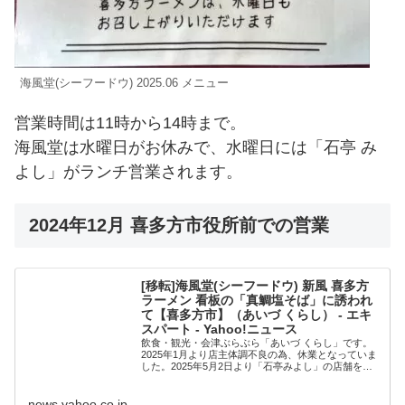
海風堂(シーフードウ) 2025.06 メニュー
営業時間は11時から14時まで。
海風堂は水曜日がお休みで、水曜日には「石亭 み
よし」がランチ営業されます。
2024年12月 喜多方市役所前での営業
[移転]海風堂(シーフードウ) 新風 喜多方
ラーメン 看板の「真鯛塩そば」に誘われ
て【喜多方市】（あいづ くらし） - エキ
スパート - Yahoo!ニュース
飲食・観光・会津ぶらぶら「あいづ くらし」です。
2025年1月より店主体調不良の為、休業となっていま
した。2025年5月2日より「石亭みよし」の店舗を借
りての営業再開案内が出ていました。↓行ってきまし
news.yahoo.co.jp