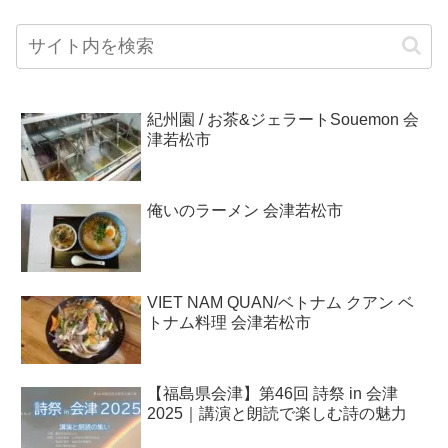
紀州園 / お茶&ジェラートSouemon 会
津若松市
俺いのラーメン 会津若松市
VIET NAM QUAN/ベトナム クアン ベ
トナム料理 会津若松市
【福島県会津】第46回 詩祭 in 会津
2025｜講演と朗読で楽しむ詩の魅力