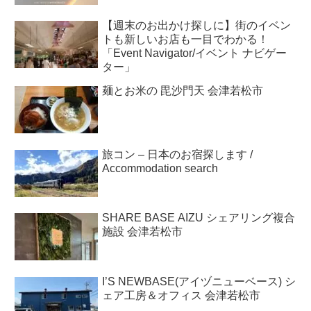
【週末のお出かけ探しに】街のイベン
トも新しいお店も一目でわかる！
「Event Navigator/イベント ナビゲー
ター」
麺とお米の 毘沙門天 会津若松市
旅コン – 日本のお宿探します /
Accommodation search
SHARE BASE AIZU シェアリング複合
施設 会津若松市
I’S NEWBASE(アイヅニューベース) シ
ェア工房＆オフィス 会津若松市