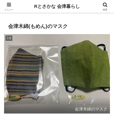
飲食、観光、イベント。食べて遊ぶ
Rとさかな 会津暮らし
メニュー
検索
会津木綿(もめん)のマスク
工芸
会津木綿のマスク