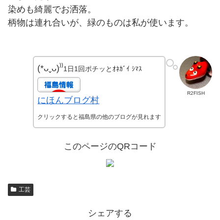
染めも綺麗でお洒落。
柄物は連れ合いが、緑のものは私が使います。
(*ᴗˬᴗ)⁾⁾
1日1回ポチッとｵﾈｶﾞｲ ｼﾏｽ
R2FISH
にほんブログ村
クリックすると福島県の他のブログが見れます
このページのQRコード
工芸
シェアする