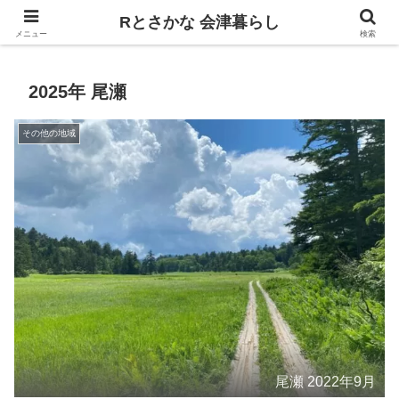
飲食、観光、イベント。食べて遊ぶ
Rとさかな 会津暮らし
メニュー
検索
2025年 尾瀬
その他の地域
尾瀬 2022年9月