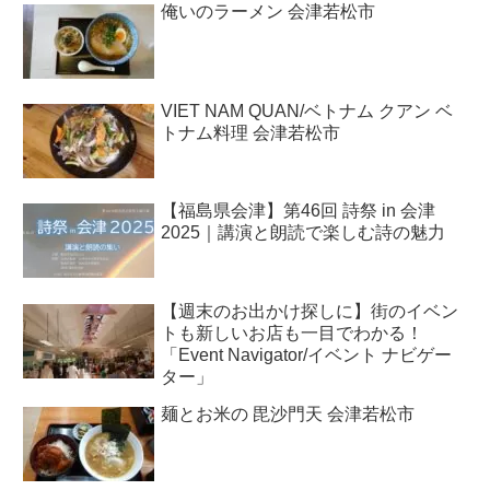
俺いのラーメン 会津若松市
VIET NAM QUAN/ベトナム クアン ベ
トナム料理 会津若松市
【福島県会津】第46回 詩祭 in 会津
2025｜講演と朗読で楽しむ詩の魅力
【週末のお出かけ探しに】街のイベン
トも新しいお店も一目でわかる！
「Event Navigator/イベント ナビゲー
ター」
麺とお米の 毘沙門天 会津若松市