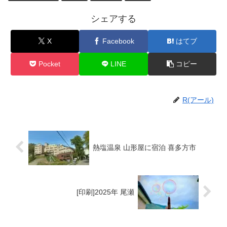
シェアする
X
Facebook
はてブ
Pocket
LINE
コピー
R(アール)
熱塩温泉 山形屋に宿泊 喜多方市
[印刷]2025年 尾瀬