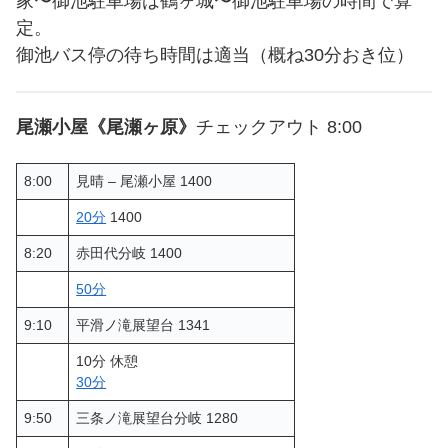
家〜御池駐車場は鶴ヶ城〜御池駐車場の時間で算
定。
御池バス停の待ち時間は適当（概ね30分おき位）
尾瀬小屋《尾瀬ヶ原》
チェックアウト 8:00
8:00
見晴 – 尾瀬小屋 1400
20分
1400
8:20
赤田代分岐 1400
50分
9:10
平滑ノ滝展望台 1341
10分 休憩
30分
9:50
三条ノ滝展望台分岐 1280