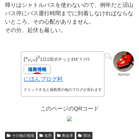
帰りはシャトルバスを使わないので、例年だと沼山
バス停にバス運行時間までに到着しなければならな
いところ、その心配がありません。
その分、起伏も厳しい。
(*ᴗˬᴗ)⁾⁾
1日1回ポチッとｵﾈｶﾞｲ ｼﾏｽ
R2FISH
にほんブログ村
クリックすると福島県の他のブログが見れます
このページのQRコード
その他の地域
名所
奥会津
宿泊