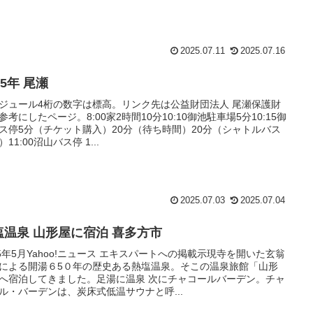
2025.07.11
2025.07.16
25年 尾瀬
ジュール4桁の数字は標高。リンク先は公益財団法人 尾瀬保護財
参考にしたページ。8:00家2時間10分10:10御池駐車場5分10:15御
ス停5分（チケット購入）20分（待ち時間）20分（シャトルバス
11:00沼山バス停 1...
2025.07.03
2025.07.04
塩温泉 山形屋に宿泊 喜多方市
25年5月Yahoo!ニュース エキスパートへの掲載示現寺を開いた玄翁
による開湯６5０年の歴史ある熱塩温泉。そこの温泉旅館「山形
へ宿泊してきました。足湯に温泉 次にチャコールバーデン。チャ
ル・バーデンは、炭床式低温サウナと呼...