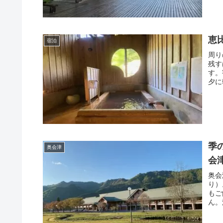
恵
宿泊
周り
残す
す。
夕に
季
奥会津
会
奥会
り）
もご
ん。