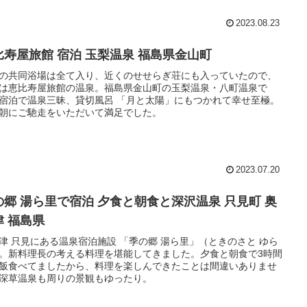
2023.08.23
比寿屋旅館 宿泊 玉梨温泉 福島県金山町
の共同浴場は全て入り、近くのせせらぎ荘にも入っていたので、
は恵比寿屋旅館の温泉。福島県金山町の玉梨温泉・八町温泉で
宿泊で温泉三昧、貸切風呂 「月と太陽」にもつかれて幸せ至極。
朝にご馳走をいただいて満足でした。
2023.07.20
の郷 湯ら里で宿泊 夕食と朝食と深沢温泉 只見町 奥
津 福島県
津 只見にある温泉宿泊施設 「季の郷 湯ら里」（ときのさと ゆら
。新料理長の考える料理を堪能してきました。夕食と朝食で3時間
飯食べてましたから、料理を楽しんできたことは間違いありませ
深草温泉も周りの景観もゆったり。