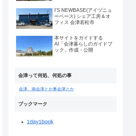
I’S NEWBASE(アイヅニュ
ーベース) シェア工房＆オ
フィス 会津若松市
本サイトをガイドする
AI「会津暮らしのガイドブ
ック」作成・公開
会津って何処、何処の事
会津、南会津とか奥会津とか
ブックマーク
1day1book