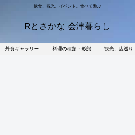
飲食、観光、イベント。食べて遊ぶ
Rとさかな 会津暮らし
外食ギャラリー
料理の種類・形態
観光、店巡り