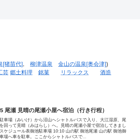
[猪苗代]
,
柳津温泉
金山の温泉[奥会津]
)
工芸
郷土料理
銘菓
リラックス
酒造
025 尾瀬 見晴の尾瀬小屋へ宿泊（行き行程）
駐車場（みいけ）から沼山へシャトルバスで入り、大江湿原、尾
を回って見晴（みはらし）へ。見晴の尾瀬小屋で宿泊してきまし
スケジュール表御池駐車場 10:10 山の駅 御池尾瀬 山の駅 御池御
車場へ車を駐車。ここからシャトルバスで...