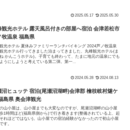
2025.05.17
2025.05.30
峰観光ホテル 露天風呂付きの部屋へ宿泊 会津若松市
ノ牧温泉 福島県
観光ホテル 夏休みファミリーランチバイキング 2024芦ノ牧温泉
観光ホテル行ってきました泊まってきました、丸峰観光ホテル(ま
ね かんこうホテル)。子育ても終わって、たまに地元の温泉にでも
ようにしようと考えている第二弾。第一...
2024.05.28
2024.08.13
瀬沼ヒュッテ 宿泊(尾瀬沼湖畔)会津郡 檜枝岐村燧ケ
 福島県 奥会津観光
の山小屋は、山小屋までも大変なのですが、尾瀬沼湖畔の山小屋
歩1時間ほど(福島県側から)で行き着きます(整備されている上、起
それほどではない)。山小屋での宿泊経験がなかったので初山小屋
です。