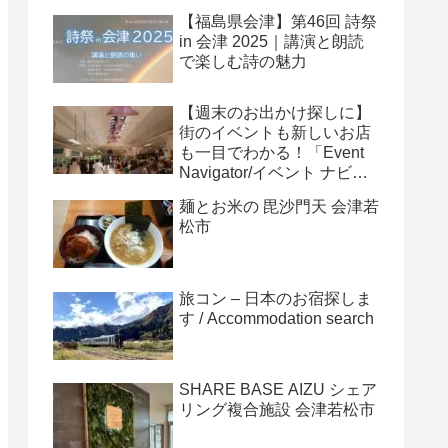
【福島県会津】第46回 詩祭
in 会津 2025｜講演と朗読
で楽しむ詩の魅力
【週末のお出かけ探しに】
街のイベントも新しいお店
も一目でわかる！「Event
Navigator/イベント ナビゲ
ーター」
麺とお米の 毘沙門天 会津若
松市
旅コン – 日本のお宿探しま
す / Accommodation search
SHARE BASE AIZU シェア
リング複合施設 会津若松市