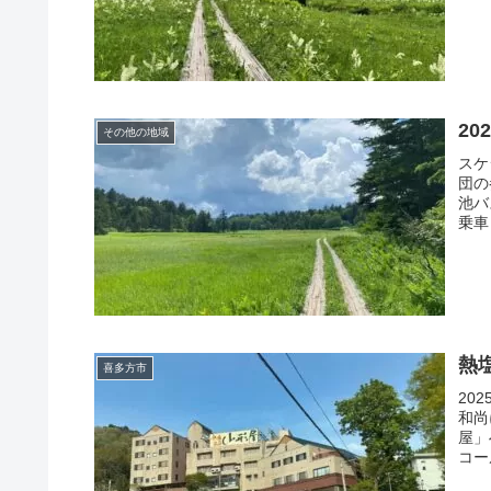
20
その他の地域
スケ
団の
池バ
乗車）
熱
喜多方市
20
和尚
屋」
コー