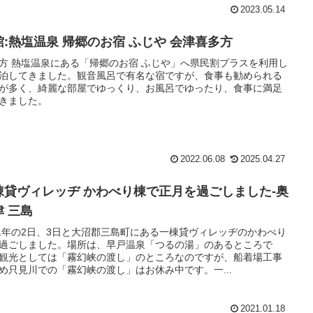
2023.05.14
館:熱塩温泉 帰郷のお宿 ふじや 会津喜多方
方 熱塩温泉にある「帰郷のお宿 ふじや」へ県民割プラスを利用し
泊してきました。観音風呂で有名な宿ですが、食事も勧められる
が多く、綺麗な部屋でゆっくり、お風呂でゆったり、食事に満足
きました。
2022.06.08
2025.04.27
棟貸ヴィレッヂ かわべり棟で正月を過ごしました-奥
津 三島
21年の2日、3日と大沼郡三島町にある一棟貸ヴィレッヂのかわべり
過ごしました。場所は、早戸温泉「つるの湯」のあるところで
観光としては「霧幻峡の渡し」のところなのですが、船着場工事
め只見川での「霧幻峡の渡し」はお休み中です。一...
2021.01.18