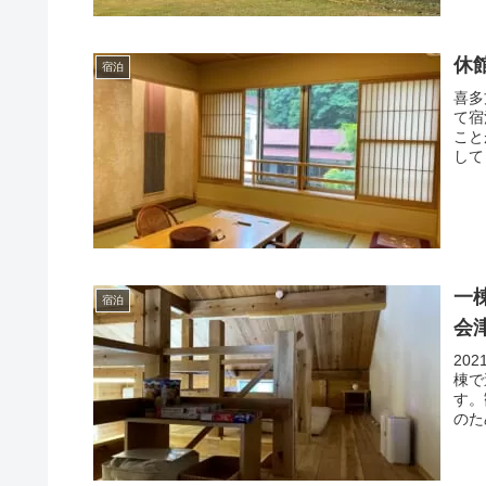
休
宿泊
喜多
て宿
こと
して
一
宿泊
会
20
棟で
す。
のた