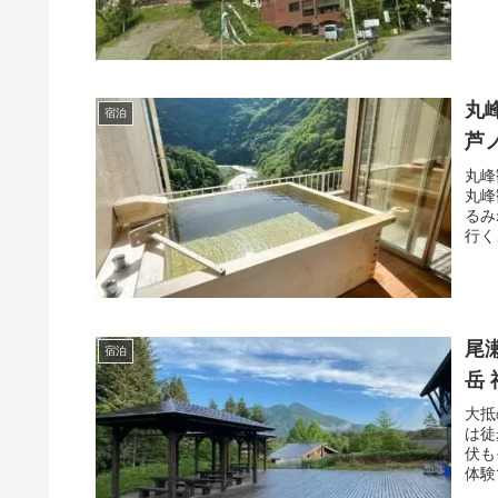
丸
宿泊
芦
丸峰
丸峰
るみ
行く
尾
宿泊
岳
大抵
は徒
伏も
体験