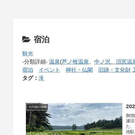
宿泊
観光
-分類詳細-
温泉
(
芦ノ牧温泉
、
中ノ沢、沼尻温泉
宿泊
イベント
神社・仏閣
旧跡・文化財
タグ：
滝
2
その他の地域
御池
瀬沼
た。
池駐