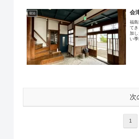
会
宿泊
福島
てき
加し
い季
次
1