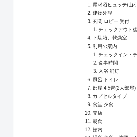
尾瀬沼ヒュッテ(山小
建物外観
玄関 ロビー 受付
チェックアウト
下駄箱、乾燥室
利用の案内
チェックイン・
食事時間
入浴 消灯
風呂 トイレ
部屋 4.5畳(2人部屋)
カプセルタイプ
食堂 夕食
売店
朝食
館内