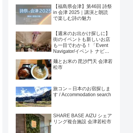
【福島県会津】第46回 詩祭
in 会津 2025｜講演と朗読
で楽しむ詩の魅力
【週末のお出かけ探しに】
街のイベントも新しいお店
も一目でわかる！「Event
Navigator/イベント ナビゲ
ーター」
麺とお米の 毘沙門天 会津若
松市
旅コン – 日本のお宿探しま
す / Accommodation search
SHARE BASE AIZU シェア
リング複合施設 会津若松市