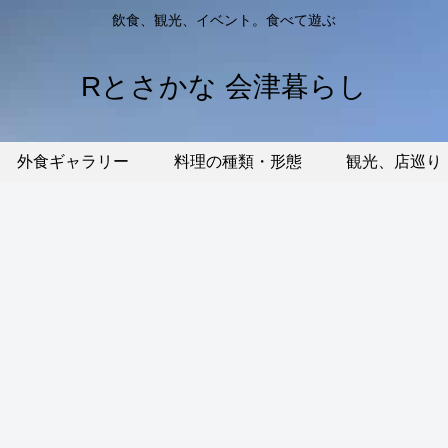
飲食、観光、イベント。食べて遊ぶ
Rとさかな 会津暮らし
外食ギャラリー
料理の種類・形態
観光、店巡り