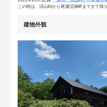
2022年9月の記録
「御池、沼山峠から尾瀬沼
この時は、沼山峠から尾瀬沼湖畔まできて帰
建物外観