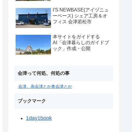
I’S NEWBASE(アイヅニュ
ーベース) シェア工房＆オ
フィス 会津若松市
本サイトをガイドする
AI「会津暮らしのガイドブ
ック」作成・公開
会津って何処、何処の事
会津、南会津とか奥会津とか
ブックマーク
1day1book