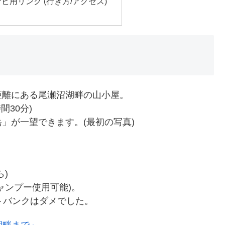
ビ用リンク (行き方/アクセス)
距離にある尾瀬沼湖畔の山小屋。
30分)
」が一望できます。(最初の写真)
。
)
ャンプー使用可能)。
トバンクはダメでした。