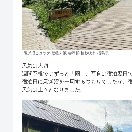
尾瀬沼ヒュッテ 建物外観 会津郡 檜枝岐村 福島県
天気は大切。
週間予報ではずっと「雨」、写真は宿泊翌日
宿泊日に尾瀬沼を一周するつもりでしたが、
天気は上々となりました。