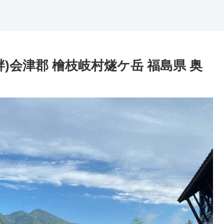
)会津郡 檜枝岐村燧ケ岳 福島県 奥