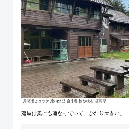
尾瀬沼ヒュッテ 建物外観 会津郡 檜枝岐村 福島県
建屋は奥にも連なっていて、かなり大きい。