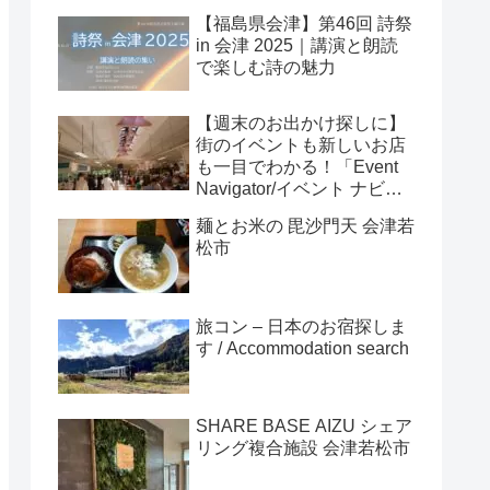
【福島県会津】第46回 詩祭
in 会津 2025｜講演と朗読
で楽しむ詩の魅力
【週末のお出かけ探しに】
街のイベントも新しいお店
も一目でわかる！「Event
Navigator/イベント ナビゲ
ーター」
麺とお米の 毘沙門天 会津若
松市
旅コン – 日本のお宿探しま
す / Accommodation search
SHARE BASE AIZU シェア
リング複合施設 会津若松市