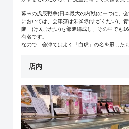
幕末の戊辰戦争(日本最大の内戦)の一つに、
においては、会津藩は朱雀隊(すざくたい)、青
隊 (げんぶたい)を部隊編成し、その中でも1
有名です。
なので、会津ではよく「白虎」の名を冠した
店内