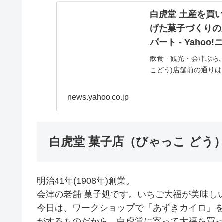
白虎堂 土産を買
げた菓子づくりの
パート - Yahoo
飲食・観光・会津ぶらぶ
こどう)店舗前の通りは
と「大手門通り」に繋
news.yahoo.co.jp
白虎堂 菓子店（びゃっこ どう
明治41年(1908年)創業。
会津の老舗 菓子処です。いちご大福が美味し
今日は、ワークショップで「あずきカイロ」
がするものだから、白虎堂に寄って大福を買