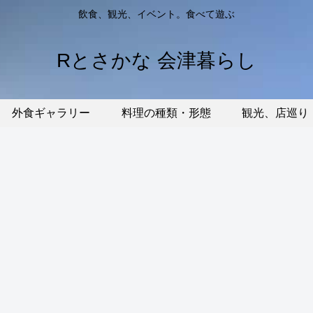
飲食、観光、イベント。食べて遊ぶ
Rとさかな 会津暮らし
外食ギャラリー
料理の種類・形態
観光、店巡り