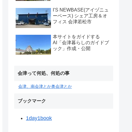
I’S NEWBASE(アイヅニュ
ーベース) シェア工房＆オ
フィス 会津若松市
本サイトをガイドする
AI「会津暮らしのガイドブ
ック」作成・公開
会津って何処、何処の事
会津、南会津とか奥会津とか
ブックマーク
1day1book