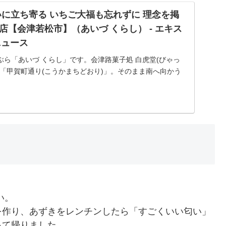
いに立ち寄る いちご大福も忘れずに 理念を掲
店【会津若松市】（あいづ くらし） - エキス
!ニュース
ら「あいづ くらし」です。会津路菓子処 白虎堂(びゃっ
「甲賀町通り(こうかまちどおり)」。そのまま南へ向かう
がり、鶴ヶ城（若松城）の大手
）
い。
を作り、あずきをレンチンしたら「すごくいい匂い」
って帰りました。