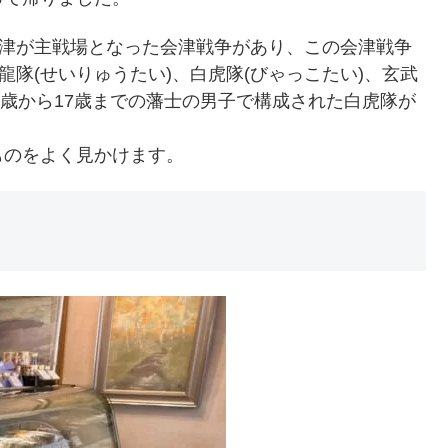
会津が主戦場となった会津戦争があり、この会津戦争
龍隊(せいりゅうたい)、白虎隊(びゃっこたい)、玄武
6歳から17歳までの藩士の男子で構成された白虎隊が
ものをよく見かけます。