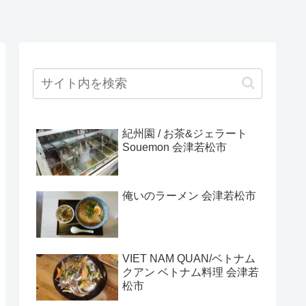
紀州園 / お茶&ジェラート
Souemon 会津若松市
俺いのラーメン 会津若松市
VIET NAM QUAN/ベトナム
クアン ベトナム料理 会津若
松市