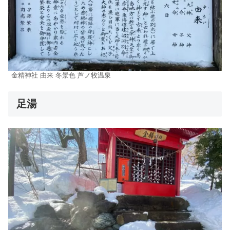
金精神社 由来 冬景色 芦ノ牧温泉
足湯