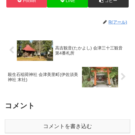
Pocket
LINE
コピー
R(アール)
高吉観音(たかよし) 会津三十三観音
第4番札所
殺生石稲荷神社 会津美里町(伊佐須美
神社 末社)
コメント
コメントを書き込む