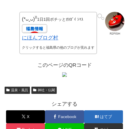
(*ᴗˬᴗ)⁾⁾
1日1回ポチッとｵﾈｶﾞｲ ｼﾏｽ
R2FISH
にほんブログ村
クリックすると福島県の他のブログが見れます
このページのQRコード
温泉・風呂
神社・仏閣
シェアする
X
Facebook
はてブ