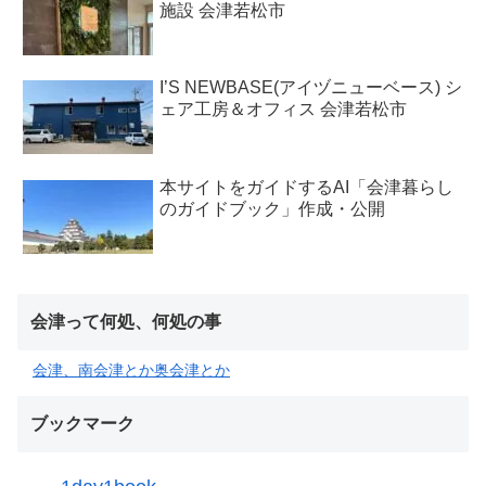
施設 会津若松市
I’S NEWBASE(アイヅニューベース) シ
ェア工房＆オフィス 会津若松市
本サイトをガイドするAI「会津暮らし
のガイドブック」作成・公開
会津って何処、何処の事
会津、南会津とか奥会津とか
ブックマーク