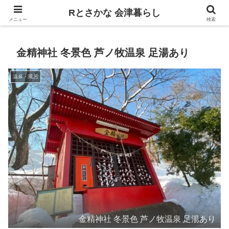
飲食、観光、イベント。食べて遊ぶ
Rとさかな 会津暮らし
メニュー
検索
金精神社 冬景色 芦ノ牧温泉 足湯あり
温泉・風呂
金精神社 冬景色 芦ノ牧温泉 足湯あり