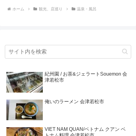
ホーム
観光、店巡り
温泉・風呂
紀州園 / お茶&ジェラートSouemon 会
津若松市
俺いのラーメン 会津若松市
VIET NAM QUAN/ベトナム クアン ベ
トナム料理 会津若松市