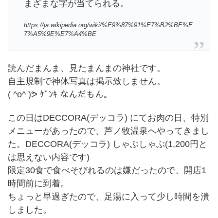
まざまな字が当てられる。
https://ja.wikipedia.org/wiki/%E9%87%91%E7%B2%BE%E
7%A5%9E%E7%A4%BE
読んだまんま、見たまんまの神社です。
自主規制で神体写真は掲示致しません。
( ^o^ )ᕗ ｹﾞﾝｷ なんだもん。
この日はDECCORA(デッコラ) にてお肉の日、特別
メニューがあったので、芦ノ牧温泉へやってきまし
た。DECCORA(デッコラ) しゃぶしゃぶ(1,200円と
は思えない内容です)
限定30食で食べそびれるのは嫌だったので、開店1
時間前に到着。
ちょっと早過ぎたので、足湯に入って少し時間を潰
しました。