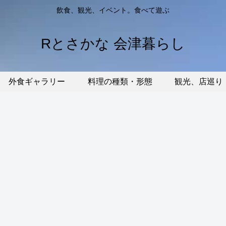
飲食、観光、イベント。食べて遊ぶ
Rとさかな 会津暮らし
外食ギャラリー
料理の種類・形態
観光、店巡り