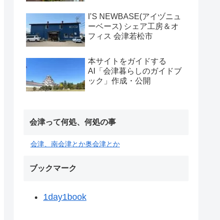
I’S NEWBASE(アイヅニュ
ーベース) シェア工房＆オ
フィス 会津若松市
本サイトをガイドする
AI「会津暮らしのガイドブ
ック」作成・公開
会津って何処、何処の事
会津、南会津とか奥会津とか
ブックマーク
1day1book