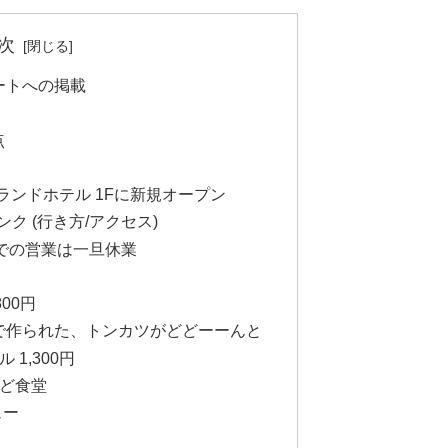
次
パートへの掲載
点
グランドホテル 1Fに新規オープン
ク (行き方/アクセス)
堂での営業は一旦休業
800円
の肉で作られた、トンカツがどどーーんと
1,300円
まど食堂
ュー