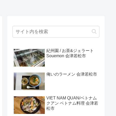
紀州園 / お茶&ジェラート
Souemon 会津若松市
俺いのラーメン 会津若松市
VIET NAM QUAN/ベトナム
クアン ベトナム料理 会津若
松市