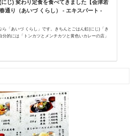
(にじ) 変わり定食を食べてきました【会津若
通り（あいづ くらし） - エキスパート -
ら「あいづ くらし」です。きちんとごはん虹(にじ)「き
自分的には「トンカツとメンチカツと黄色いカレーの店」
ずっていて、払拭すべく前回は、桜