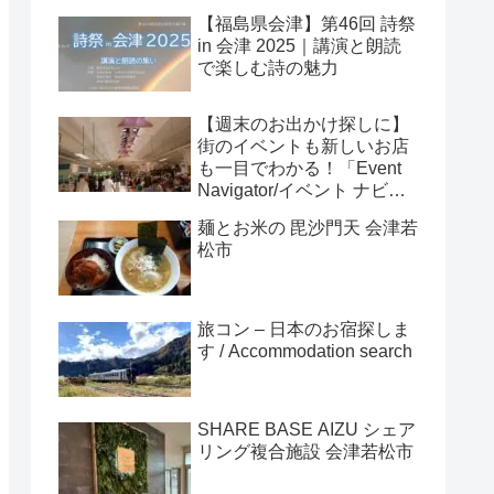
【福島県会津】第46回 詩祭
in 会津 2025｜講演と朗読
で楽しむ詩の魅力
【週末のお出かけ探しに】
街のイベントも新しいお店
も一目でわかる！「Event
Navigator/イベント ナビゲ
ーター」
麺とお米の 毘沙門天 会津若
松市
旅コン – 日本のお宿探しま
す / Accommodation search
SHARE BASE AIZU シェア
リング複合施設 会津若松市