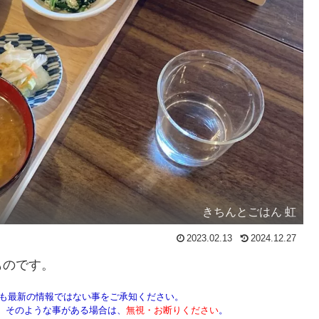
きちんとごはん 虹
2023.02.13
2024.12.27
ものです。
しも最新の情報ではない事をご承知ください。
ん。そのような事がある場合は、
無視・お断りください
。