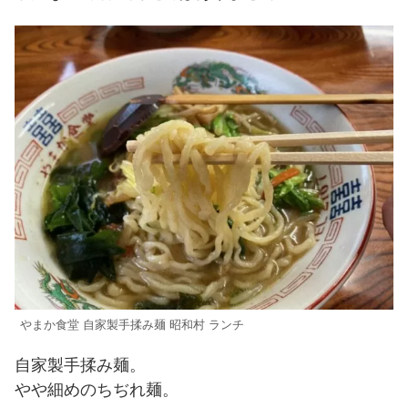
やまか食堂 自家製手揉み麺 昭和村 ランチ
自家製手揉み麺。
やや細めのちぢれ麺。