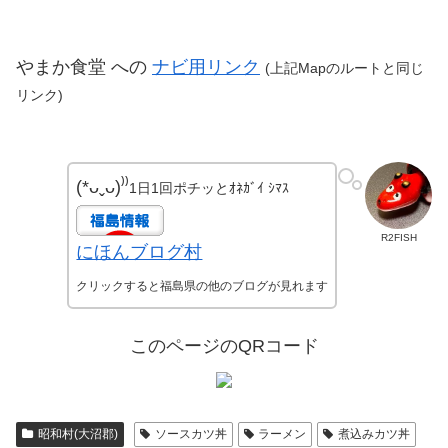
やまか食堂 への
ナビ用リンク
(上記Mapのルートと同じ
リンク)
(*ᴗˬᴗ)⁾⁾
1日1回ポチッとｵﾈｶﾞｲ ｼﾏｽ
R2FISH
にほんブログ村
クリックすると福島県の他のブログが見れます
このページのQRコード
昭和村(大沼郡)
ソースカツ丼
ラーメン
煮込みカツ丼