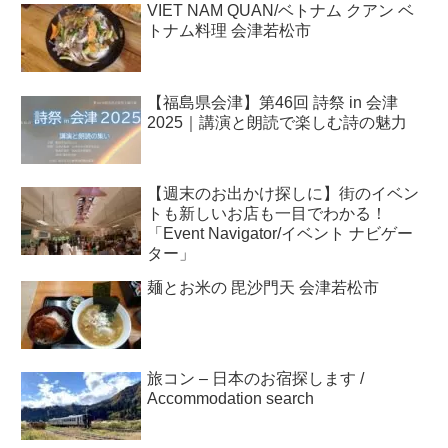
VIET NAM QUAN/ベトナム クアン ベ
トナム料理 会津若松市
【福島県会津】第46回 詩祭 in 会津
2025｜講演と朗読で楽しむ詩の魅力
【週末のお出かけ探しに】街のイベン
トも新しいお店も一目でわかる！
「Event Navigator/イベント ナビゲー
ター」
麺とお米の 毘沙門天 会津若松市
旅コン – 日本のお宿探します /
Accommodation search