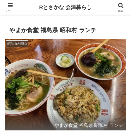
飲食、観光、イベント。食べて遊ぶ
Rとさかな 会津暮らし
メニュー
検索
やまか食堂 福島県 昭和村 ランチ
昭和村(大沼郡)
やまか食堂 福島県 昭和村 ランチ