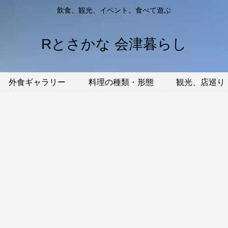
飲食、観光、イベント。食べて遊ぶ
Rとさかな 会津暮らし
外食ギャラリー
料理の種類・形態
観光、店巡り