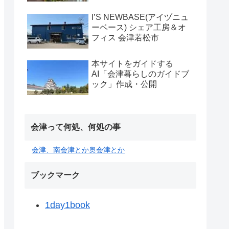
I’S NEWBASE(アイヅニュ
ーベース) シェア工房＆オ
フィス 会津若松市
本サイトをガイドする
AI「会津暮らしのガイドブ
ック」作成・公開
会津って何処、何処の事
会津、南会津とか奥会津とか
ブックマーク
1day1book