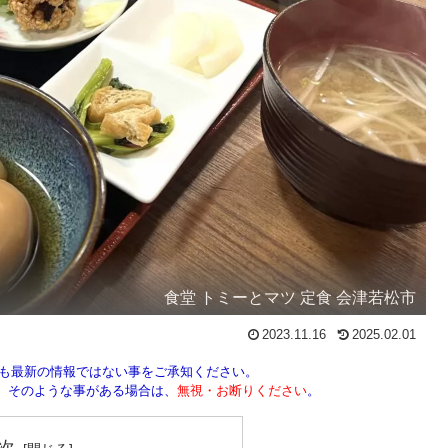
食堂 トミーとマツ 定食 会津若松市
2023.11.16
2025.02.01
しも最新の情報ではない事をご承知ください。
ん。そのような事がある場合は、
無視・お断りください
。