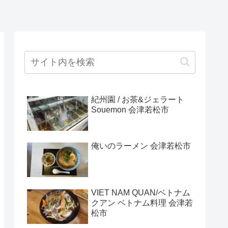
紀州園 / お茶&ジェラート
Souemon 会津若松市
俺いのラーメン 会津若松市
VIET NAM QUAN/ベトナム
クアン ベトナム料理 会津若
松市