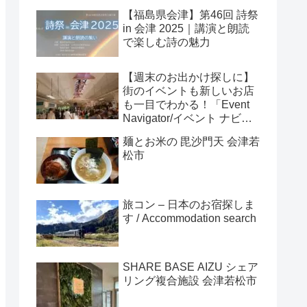
【福島県会津】第46回 詩祭
in 会津 2025｜講演と朗読
で楽しむ詩の魅力
【週末のお出かけ探しに】
街のイベントも新しいお店
も一目でわかる！「Event
Navigator/イベント ナビゲ
ーター」
麺とお米の 毘沙門天 会津若
松市
旅コン – 日本のお宿探しま
す / Accommodation search
SHARE BASE AIZU シェア
リング複合施設 会津若松市