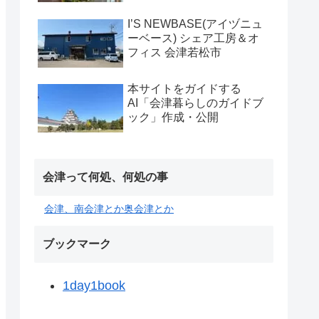
I’S NEWBASE(アイヅニュ
ーベース) シェア工房＆オ
フィス 会津若松市
本サイトをガイドする
AI「会津暮らしのガイドブ
ック」作成・公開
会津って何処、何処の事
会津、南会津とか奥会津とか
ブックマーク
1day1book