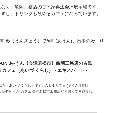
はなく、亀岡工務店の古民家再生会津展示場です。
ますし、ドリンクも飲めるカフェになっています。
。
吽形（うんぎょう）で阿吽(あうん)。物事の始まり
-UN あ-うん【会津若松市】亀岡工務店の古民
 カフェ（あいづ くらし） - エキスパート -
「あいづ くらし」です。A-UN カフェ (あうん 阿吽)
A-UN/あ-うん カフェ 会津若松市工務店だと思って素通りし
度も。(写