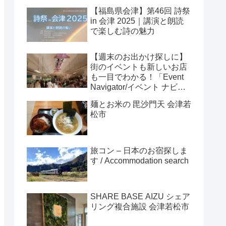
【福島県会津】第46回 詩祭
in 会津 2025｜講演と朗読
で楽しむ詩の魅力
【週末のお出かけ探しに】
街のイベントも新しいお店
も一目でわかる！「Event
Navigator/イベント ナビゲ
ーター」
麺とお米の 毘沙門天 会津若
松市
旅コン – 日本のお宿探しま
す / Accommodation search
SHARE BASE AIZU シェア
リング複合施設 会津若松市