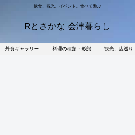
飲食、観光、イベント。食べて遊ぶ
Rとさかな 会津暮らし
外食ギャラリー
料理の種類・形態
観光、店巡り