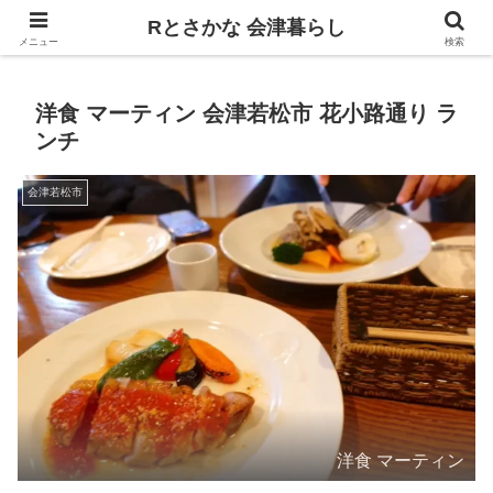
飲食、観光、イベント。食べて遊ぶ
Rとさかな 会津暮らし
メニュー
検索
洋食 マーティン 会津若松市 花小路通り ラ
ンチ
会津若松市
洋食 マーティン