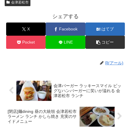
会津若松市
シェアする
X
Facebook
はてブ
Pocket
LINE
コピー
R(アール)
会津バーガー ラッキースマイル ビッ
グなハンバーガーに笑いが溢れる 会
津若松市 ランチ
[閉店]麺dining 昼の大統領 会津若松市
ラーメン ランチ かしら焼き 充実のサ
イドメニュー