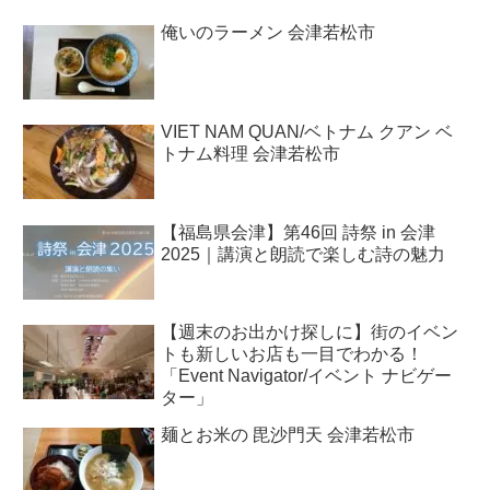
俺いのラーメン 会津若松市
VIET NAM QUAN/ベトナム クアン ベ
トナム料理 会津若松市
【福島県会津】第46回 詩祭 in 会津
2025｜講演と朗読で楽しむ詩の魅力
【週末のお出かけ探しに】街のイベン
トも新しいお店も一目でわかる！
「Event Navigator/イベント ナビゲー
ター」
麺とお米の 毘沙門天 会津若松市