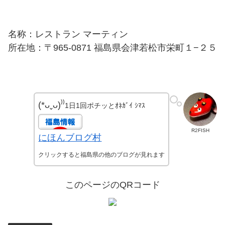
名称：レストラン マーティン
所在地：〒965-0871 福島県会津若松市栄町１−２５
(*ᴗˬᴗ)⁾⁾
1日1回ポチッとｵﾈｶﾞｲ ｼﾏｽ
R2FISH
にほんブログ村
クリックすると福島県の他のブログが見れます
このページのQRコード