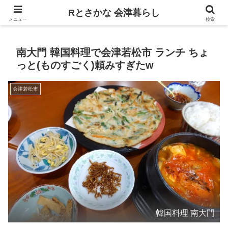
飲食、観光、イベント。食べて遊ぶ
Rとさかな 会津暮らし
メニュー
検索
南大門 韓国料理で会津若松市 ランチ ちょ
っと(ものすごく)頼みすぎたw
会津若松市
韓国料理 南大門