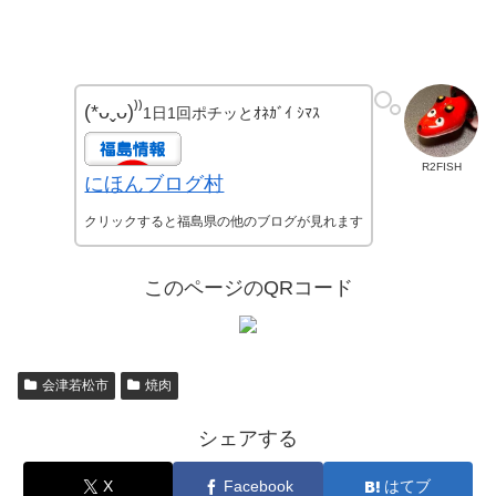
(*ᴗˬᴗ)⁾⁾
1日1回ポチッとｵﾈｶﾞｲ ｼﾏｽ
R2FISH
にほんブログ村
クリックすると福島県の他のブログが見れます
このページのQRコード
会津若松市
焼肉
シェアする
X
Facebook
はてブ