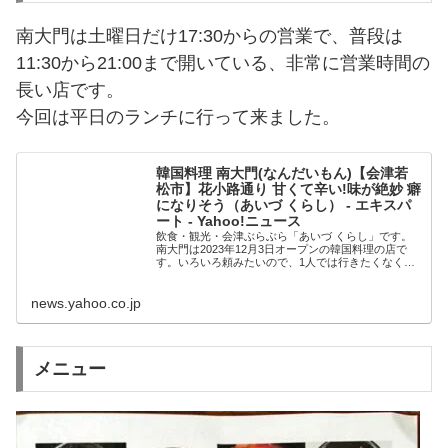
南大門は土曜日だけ17:30からの営業で、普段は
11:30から21:00まで開いている、非常に営業時間の
長い店です。
今回は平日のランチに行って来ました。
韓国料理 南大門(なんだいもん)【会津若
松市】花小路通り 甘くて辛い!味が絶妙 癖
になりそう（あいづ くらし） - エキスパ
ート - Yahoo!ニュース
飲食・観光・会津ぶらぶら「あいづ くらし」です。
南大門は2023年12月3日オープンの韓国料理の店で
す。いろいろ頼みたいので、1人では行きたくなく
て、機会を待ってました。南大門(なんだいもん) 花小
路
news.yahoo.co.jp
メニュー