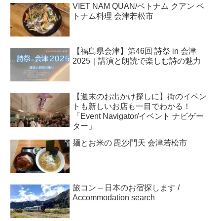
VIET NAM QUAN/ベトナム クアン ベ
トナム料理 会津若松市
【福島県会津】第46回 詩祭 in 会津
2025｜講演と朗読で楽しむ詩の魅力
【週末のお出かけ探しに】街のイベン
トも新しいお店も一目でわかる！
「Event Navigator/イベント ナビゲー
ター」
麺とお米の 毘沙門天 会津若松市
旅コン – 日本のお宿探します /
Accommodation search