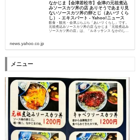
なかじま【会津若松市】会津の元祖煮込
みソースカツ丼の店 ありそうであまり見
ないソースカツ丼の卵とじ（あいづ くら
し） - エキスパート - Yahoo!ニュース
飲食・観光・会津ぶらぶら「あいづ くらし」です。
元祖煮込みソースカツ丼の店 なかじま「元祖煮込み
ソースカツ丼の店」は、「ルネッサンス なかのし
ま」と駐車場が共用になっています。「ルネッサンス
なかのし
news.yahoo.co.jp
メニュー