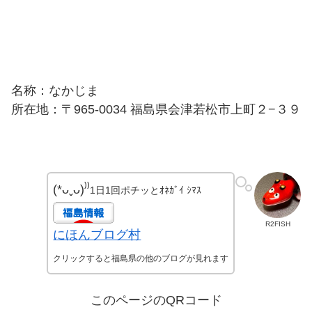
名称：なかじま
所在地：〒965-0034 福島県会津若松市上町２−３９
(*ᴗˬᴗ)⁾⁾
1日1回ポチッとｵﾈｶﾞｲ ｼﾏｽ
R2FISH
にほんブログ村
クリックすると福島県の他のブログが見れます
このページのQRコード