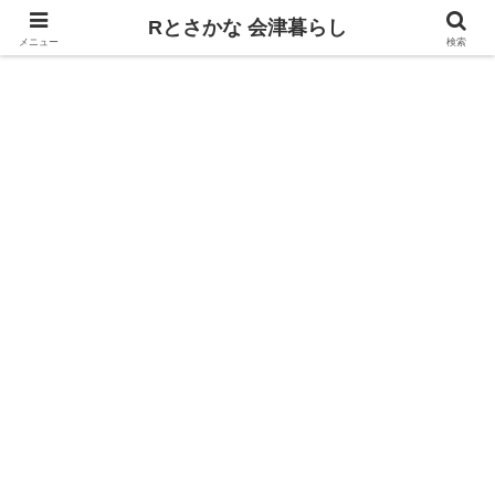
飲食、観光、イベント。食べて遊ぶ
Rとさかな 会津暮らし
メニュー
検索