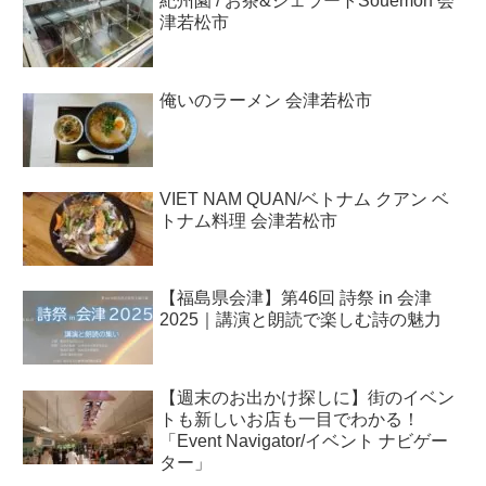
紀州園 / お茶&ジェラートSouemon 会
津若松市
俺いのラーメン 会津若松市
VIET NAM QUAN/ベトナム クアン ベ
トナム料理 会津若松市
【福島県会津】第46回 詩祭 in 会津
2025｜講演と朗読で楽しむ詩の魅力
【週末のお出かけ探しに】街のイベン
トも新しいお店も一目でわかる！
「Event Navigator/イベント ナビゲー
ター」