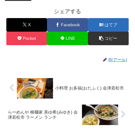
シェアする
X
Facebook
はてブ
Pocket
LINE
コピー
R(アール)
小料理 お多福(おたふく) 会津若松市
らーめんや 柳麺家 美ゆ希(みゆき) 会
津若松市 ラーメン ランチ