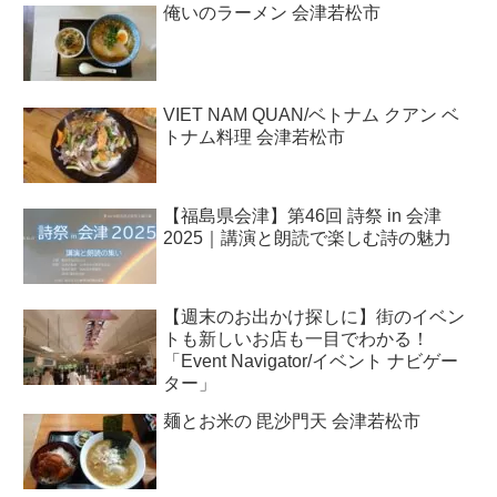
俺いのラーメン 会津若松市
VIET NAM QUAN/ベトナム クアン ベ
トナム料理 会津若松市
【福島県会津】第46回 詩祭 in 会津
2025｜講演と朗読で楽しむ詩の魅力
【週末のお出かけ探しに】街のイベン
トも新しいお店も一目でわかる！
「Event Navigator/イベント ナビゲー
ター」
麺とお米の 毘沙門天 会津若松市