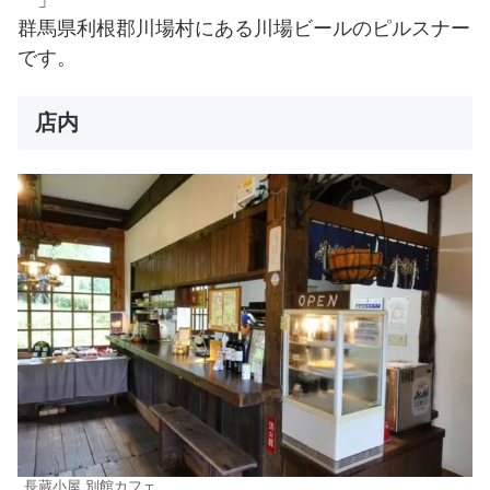
群馬県利根郡川場村にある川場ビールのピルスナー
です。
店内
長蔵小屋 別館カフェ