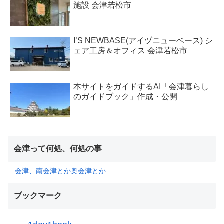
施設 会津若松市
I’S NEWBASE(アイヅニューベース) シ
ェア工房＆オフィス 会津若松市
本サイトをガイドするAI「会津暮らし
のガイドブック」作成・公開
会津って何処、何処の事
会津、南会津とか奥会津とか
ブックマーク