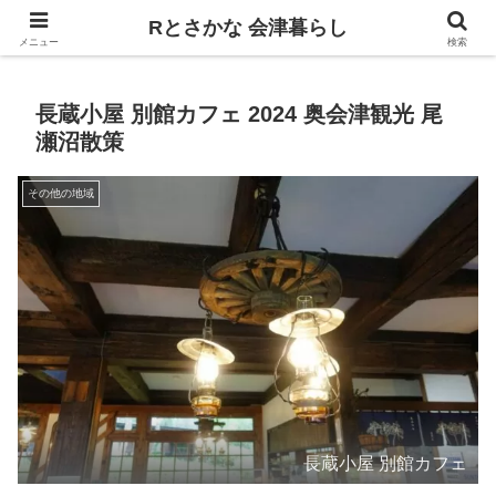
飲食、観光、イベント。食べて遊ぶ
Rとさかな 会津暮らし
メニュー
検索
長蔵小屋 別館カフェ 2024 奥会津観光 尾
瀬沼散策
その他の地域
長蔵小屋 別館カフェ