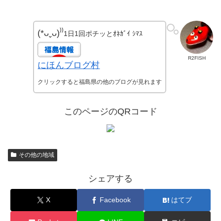
(*ᴗˬᴗ)⁾⁾
1日1回ポチッとｵﾈｶﾞｲ ｼﾏｽ
R2FISH
にほんブログ村
クリックすると福島県の他のブログが見れます
このページのQRコード
その他の地域
シェアする
X
Facebook
はてブ