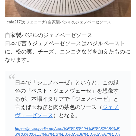
cafe217(カフェニーナ) 自家製バジルのジェノベーゼソース
自家製バジルのジェノベーゼソース
日本で言うジェノベーゼソースはバジルペースト
に、松の実、チーズ、ニンニクなどを加えたものに
なります。
日本で「ジェノベーゼ」というと、この緑
色の「ペスト・ジェノヴェーゼ」を想像す
るが、本場イタリアで「ジェノベーゼ」と
言えば玉ねぎと肉の茶色のソース（
ジェノ
ヴェーゼソース
）となる。
https://ja.wikipedia.org/wiki/%E3%83%9A%E3%82%B9%E
3%83%88%E3%83%BB%E3%82%B8%E3%82%A7%E3%