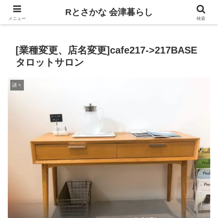
飲食、観光、イベント。食べて遊ぶ
Rとさかな 会津暮らし
メニュー
検索
[業種変更、店名変更]cafe217->217BASE
タロットサロン
諸々