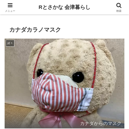
飲食、観光、イベント。食べて遊ぶ
Rとさかな 会津暮らし
メニュー
検索
カナダカラノマスク
諸々
カナダからのマスク