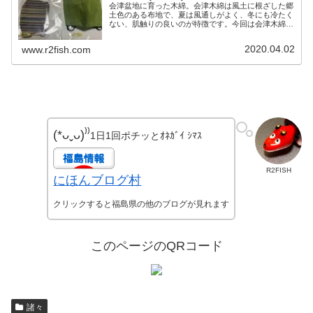
会津盆地に育った木綿。会津木綿は風土に根ざした郷
土色のある布地で、夏は風通しがよく、冬にも冷たく
ない、肌触りの良いのが特徴です。今回は会津木綿の
マスクを手に入れたのでご紹介。繰り返しの洗濯にも
強く、染めも綺麗でお洒落なのが気に入りました。
2020.04.02
www.r2fish.com
(*ᴗˬᴗ)⁾⁾
1日1回ポチッとｵﾈｶﾞｲ ｼﾏｽ
R2FISH
にほんブログ村
クリックすると福島県の他のブログが見れます
このページのQRコード
諸々