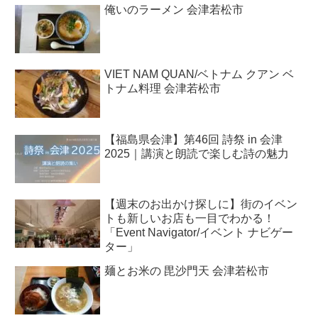
俺いのラーメン 会津若松市
VIET NAM QUAN/ベトナム クアン ベ
トナム料理 会津若松市
【福島県会津】第46回 詩祭 in 会津
2025｜講演と朗読で楽しむ詩の魅力
【週末のお出かけ探しに】街のイベン
トも新しいお店も一目でわかる！
「Event Navigator/イベント ナビゲー
ター」
麺とお米の 毘沙門天 会津若松市