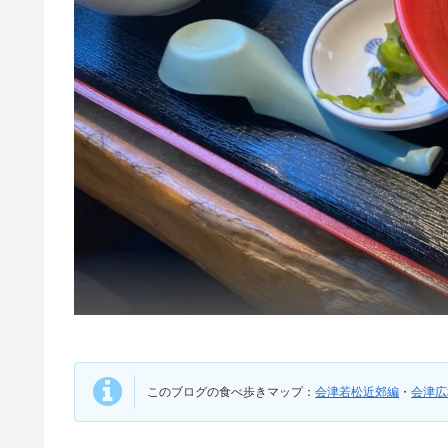
このブログの食べ歩きマップ：
会津若松近郊編
・
会津広