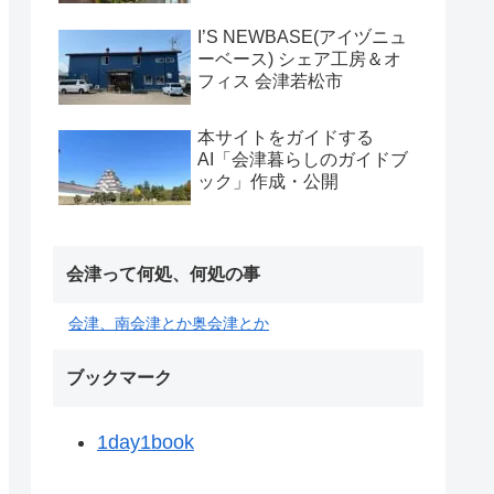
I’S NEWBASE(アイヅニュ
ーベース) シェア工房＆オ
フィス 会津若松市
本サイトをガイドする
AI「会津暮らしのガイドブ
ック」作成・公開
会津って何処、何処の事
会津、南会津とか奥会津とか
ブックマーク
1day1book