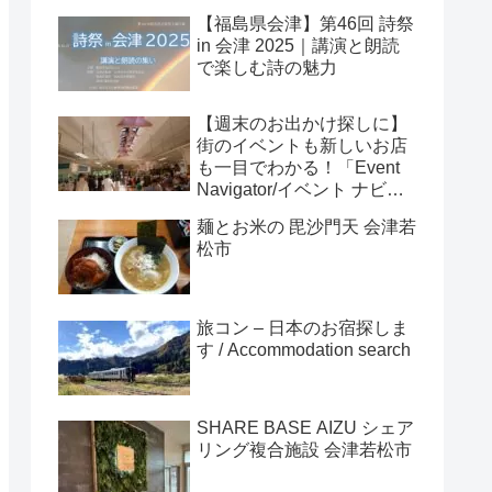
【福島県会津】第46回 詩祭
in 会津 2025｜講演と朗読
で楽しむ詩の魅力
【週末のお出かけ探しに】
街のイベントも新しいお店
も一目でわかる！「Event
Navigator/イベント ナビゲ
ーター」
麺とお米の 毘沙門天 会津若
松市
旅コン – 日本のお宿探しま
す / Accommodation search
SHARE BASE AIZU シェア
リング複合施設 会津若松市