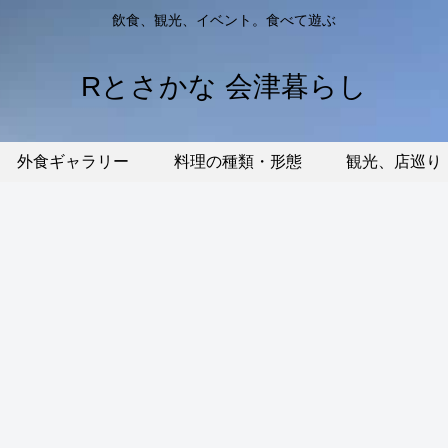
飲食、観光、イベント。食べて遊ぶ
Rとさかな 会津暮らし
外食ギャラリー
料理の種類・形態
観光、店巡り