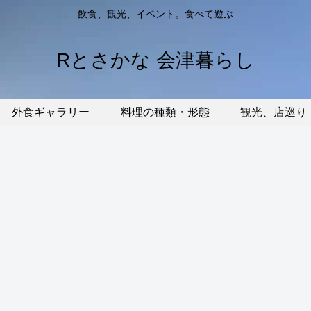
飲食、観光、イベント。食べて遊ぶ
Rとさかな 会津暮らし
外食ギャラリー
料理の種類・形態
観光、店巡り