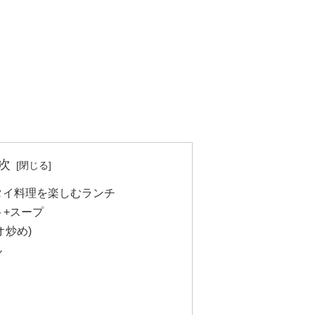
次
若松でタイ料理を楽しむランチ
ト+スープ
オ炒め)
ル