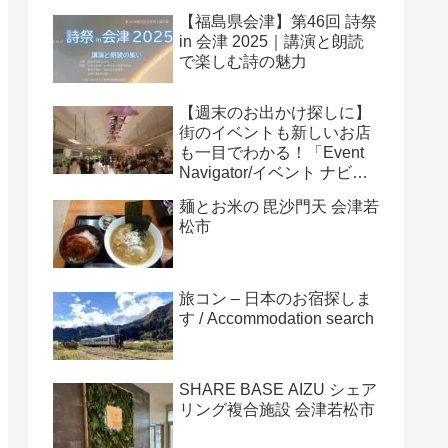
【福島県会津】第46回 詩祭
in 会津 2025｜講演と朗読
で楽しむ詩の魅力
【週末のお出かけ探しに】
街のイベントも新しいお店
も一目でわかる！「Event
Navigator/イベント ナビゲ
ーター」
麺とお米の 毘沙門天 会津若
松市
旅コン – 日本のお宿探しま
す / Accommodation search
SHARE BASE AIZU シェア
リング複合施設 会津若松市