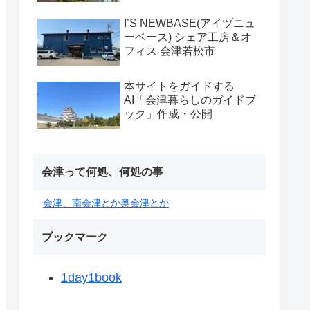
I’S NEWBASE(アイヅニュ
ーベース) シェア工房＆オ
フィス 会津若松市
本サイトをガイドする
AI「会津暮らしのガイドブ
ック」作成・公開
会津って何処、何処の事
会津、南会津とか奥会津とか
ブックマーク
1day1book