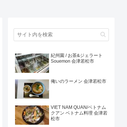
紀州園 / お茶&ジェラート
Souemon 会津若松市
俺いのラーメン 会津若松市
VIET NAM QUAN/ベトナム
クアン ベトナム料理 会津若
松市