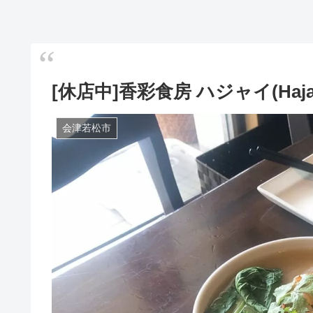
[休店中]香彩食房 ハジャイ(Haj
会津若松市