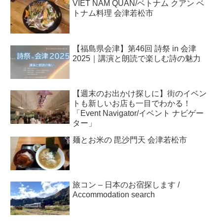
VIET NAM QUAN/ベトナム クアン ベ
トナム料理 会津若松市
【福島県会津】第46回 詩祭 in 会津
2025｜講演と朗読で楽しむ詩の魅力
【週末のお出かけ探しに】街のイベン
トも新しいお店も一目でわかる！
「Event Navigator/イベント ナビゲー
ター」
麺とお米の 毘沙門天 会津若松市
旅コン – 日本のお宿探します /
Accommodation search