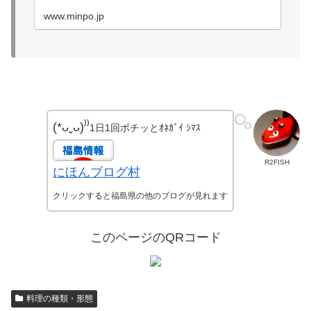
www.minpo.jp
(*ᴗˬᴗ)⁾⁾
1日1回ポチッとｵﾈｶﾞｲ ｼﾏｽ
R2FISH
にほんブログ村
クリックすると福島県の他のブログが見れます
このページのQRコード
料理の種類・形態