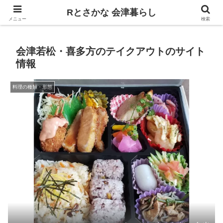
飲食、観光、イベント。食べて遊ぶ
Rとさかな 会津暮らし
メニュー
検索
会津若松・喜多方のテイクアウトのサイト
情報
料理の種類・形態