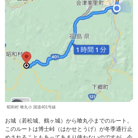
昭和村 喰丸小 国道401号線
お城（若松城、鶴ヶ城）から喰丸小までのルート。
このルートは博士峠（はかせとうげ）が冬季通行止
めされることもあってあまり使わないのですが、今