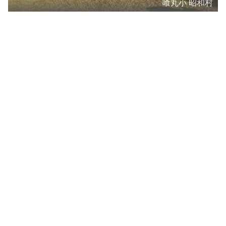
喰丸小 昭和村