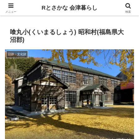
飲食、観光、イベント。食べて遊ぶ
Rとさかな 会津暮らし
メニュー
検索
喰丸小(くいまるしょう) 昭和村(福島県大
沼郡)
旧跡・文化財