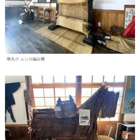
喰丸小 ムシロ編み機