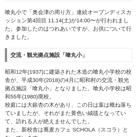
喰丸小で「奥会津の周り方」連続オープンディスカ
ッション第4回目 11.14(土)が14:00〜が行われまし
た。参加したのはつれあいですが、お供について行
きました。
交流・観光拠点施設「喰丸小」
昭和12年(1937)に建築された木造の喰丸小学校の校
舎が、平成30年(2018)の4月に昭和村の交流・観光
拠点施設「喰丸小」となりました。喰丸小学校は昭
和55年(1980)廃校。
校庭には大銀杏の木があり、この日は葉は概ね落ち
ていましたが、それがまた黄色い絨毯となってい
て、訪れる人が絶えませんでした。
また、新校舎は蕎麦カフェ SCHOLA（スコラ）と