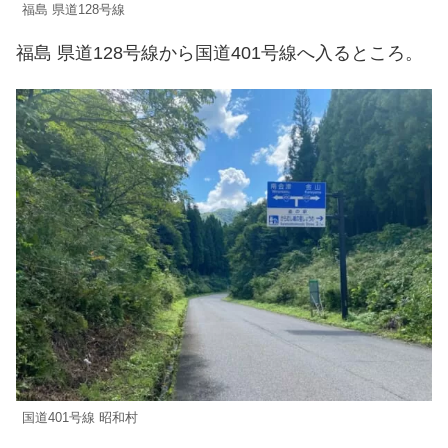
福島 県道128号線
福島 県道128号線から国道401号線へ入るところ。
国道401号線 昭和村