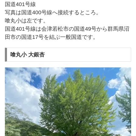
国道401号線
写真は国道400号線へ接続するところ。
喰丸小は左です。
国道401号線は会津若松市の国道49号から群馬県沼
田市の国道17号を結ぶ一般国道です。
喰丸小 大銀杏