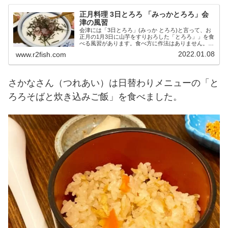
正月料理 3日とろろ 「みっかとろろ」会
津の風習
会津には「3日とろろ」(みっか とろろ)と言って、お
正月の1月3日に山芋をすりおろした「とろろ」」を食
べる風習があります。食べ方に作法はありません。そ
ばにのせたり、ご飯にのせたり。
2022.01.08
www.r2fish.com
さかなさん（つれあい）は日替わりメニューの「と
ろろそばと炊き込みご飯」を食べました。