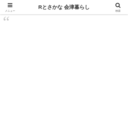
飲食、観光、イベント。食べて遊ぶ
Rとさかな 会津暮らし
メニュー
検索