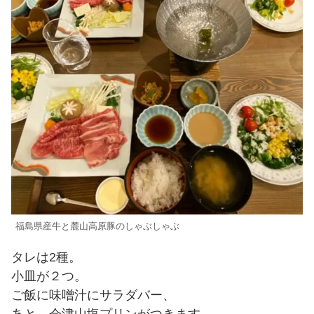
福島県産牛と麓山高原豚のしゃぶしゃぶ
タレは2種。
小皿が２つ。
ご飯に味噌汁にサラダバー、
あと、会津山塩プリンがつきます。