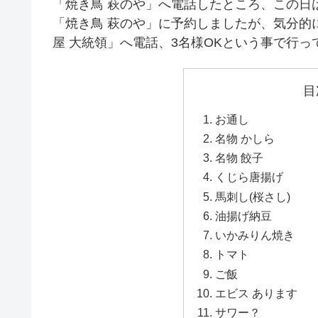
「焼き鳥 萩のや」へ電話したところ、この日
「焼き鳥 萩のや」に予約しましたが、気分的
屋 大統領」へ電話、3名様OKという事で行っ
目
お通し
名物 かしら
名物 餃子
くじら唐揚げ
馬刺し(桜さし)
油揚げ納豆
いかみりん焼き
トマト
ご飯
エビス あります
サワー？