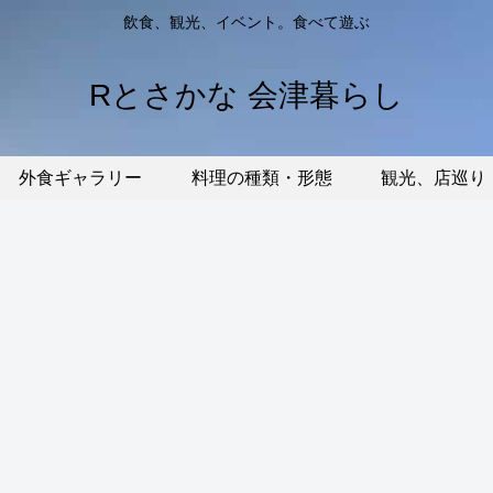
飲食、観光、イベント。食べて遊ぶ
Rとさかな 会津暮らし
外食ギャラリー
料理の種類・形態
観光、店巡り