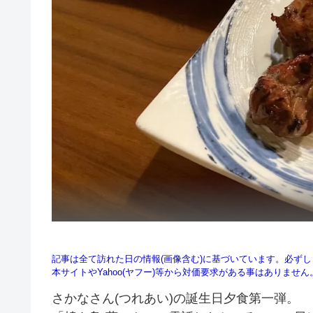
記事は全て訪れた日の情報(画像含む)に基づいています。必ず
本サイトやYahoo(ヤフー)等から対価要求がある事はありませ
さかなさん(つれあい)の誕生日夕食第一弾。