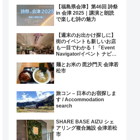
【福島県会津】第46回 詩祭
in 会津 2025｜講演と朗読
で楽しむ詩の魅力
【週末のお出かけ探しに】
街のイベントも新しいお店
も一目でわかる！「Event
Navigator/イベント ナビゲ
ーター」
麺とお米の 毘沙門天 会津若
松市
旅コン – 日本のお宿探しま
す / Accommodation
search
SHARE BASE AIZU シェ
アリング複合施設 会津若松
市