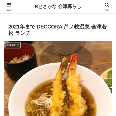
飲食、観光、イベント。食べて遊ぶ
Rとさかな 会津暮らし
メニュー
検索
2021年まで DECCORA 芦ノ牧温泉 会津若
松 ランチ
会津若松市