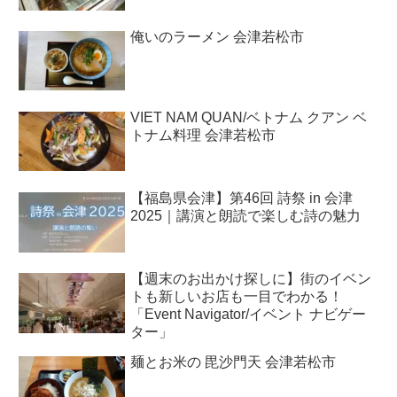
俺いのラーメン 会津若松市
VIET NAM QUAN/ベトナム クアン ベ
トナム料理 会津若松市
【福島県会津】第46回 詩祭 in 会津
2025｜講演と朗読で楽しむ詩の魅力
【週末のお出かけ探しに】街のイベン
トも新しいお店も一目でわかる！
「Event Navigator/イベント ナビゲー
ター」
麺とお米の 毘沙門天 会津若松市