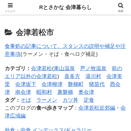
飲食、観光、イベント。食べて遊ぶ
Rとさかな 会津暮らし
メニュー
検索
会津若松市
食事処の記事について。スタンスの説明や補足や注
意事項
(ラーメン・そば・食べログ補足)
カテゴリ：
会津若松
(
東山温泉
芦ノ牧温泉
前の
エリア以外の会津若松
)
喜多方
湯川村
会津美
里
会津坂下
会津柳津
磐梯町
猪苗代
西会
津
南会津
昭和村
裏磐梯
奥会津
タグ：
そば
ラーメン
カツ丼
定食
このブログの
食べ歩きマップ
：
会津若松近郊編
・
会
津広域編
外食・中食 インデックス/ギャラリー