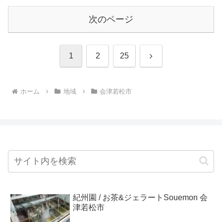
次のページ
次
1
2
25
へ
ホーム
地域
会津若松市
紀州園 / お茶&ジェラートSouemon 会
津若松市