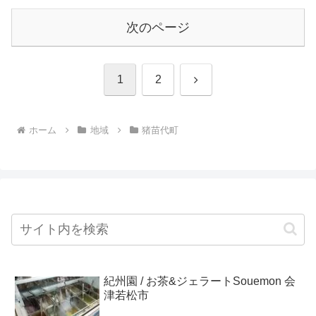
次のページ
次
1
2
へ
ホーム
地域
猪苗代町
紀州園 / お茶&ジェラートSouemon 会
津若松市