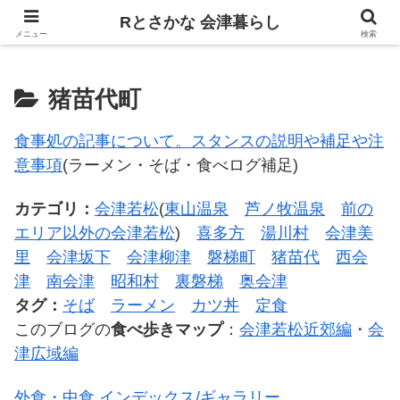
飲食、観光、イベント。食べて遊ぶ
Rとさかな 会津暮らし
メニュー
検索
猪苗代町
食事処の記事について。スタンスの説明や補足や注
意事項
(ラーメン・そば・食べログ補足)
カテゴリ：
会津若松
(
東山温泉
芦ノ牧温泉
前の
エリア以外の会津若松
)
喜多方
湯川村
会津美
里
会津坂下
会津柳津
磐梯町
猪苗代
西会
津
南会津
昭和村
裏磐梯
奥会津
タグ：
そば
ラーメン
カツ丼
定食
このブログの
食べ歩きマップ
：
会津若松近郊編
・
会
津広域編
外食・中食 インデックス/ギャラリー