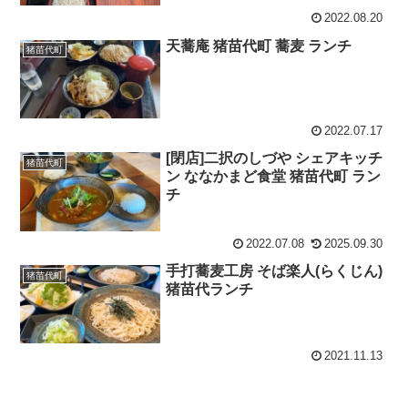
2022.08.20
天蕎庵 猪苗代町 蕎麦 ランチ
猪苗代町
2022.07.17
[閉店]二択のしづや シェアキッチ
猪苗代町
ン ななかまど食堂 猪苗代町 ラン
チ
2022.07.08
2025.09.30
手打蕎麦工房 そば楽人(らくじん)
猪苗代町
猪苗代ランチ
2021.11.13