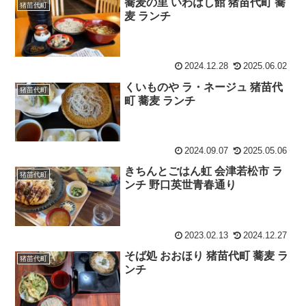
蕎麦の里 いわはし館 猪苗代町 蕎
猪苗代町
麦 ランチ
2024.12.28
2025.06.02
くいものや ラ・ネージュ 猪苗代
猪苗代町
町 蕎麦 ランチ
2024.09.07
2025.05.06
きちんとごはん虹 会津若松市 ラ
猪苗代町
ンチ 野口英世青春通り
2023.02.13
2024.12.27
そば処 おおほり 猪苗代町 蕎麦 ラ
猪苗代町
ンチ