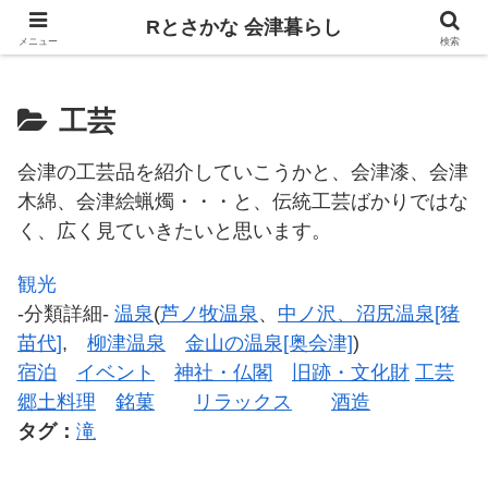
飲食、観光、イベント。食べて遊ぶ
Rとさかな 会津暮らし
メニュー
検索
工芸
会津の工芸品を紹介していこうかと、会津漆、会津
木綿、会津絵蝋燭・・・と、伝統工芸ばかりではな
く、広く見ていきたいと思います。
観光
-分類詳細-
温泉
(
芦ノ牧温泉
、
中ノ沢、沼尻温泉[猪
苗代]
,
柳津温泉
金山の温泉[奥会津]
)
宿泊
イベント
神社・仏閣
旧跡・文化財
工芸
郷土料理
銘菓
リラックス
酒造
タグ：
滝