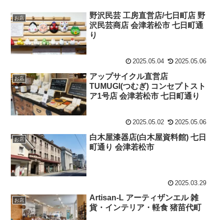
野沢民芸 工房直営店/七日町店 野
お店
沢民芸商店 会津若松市 七日町通
り
2025.05.04
2025.05.06
アップサイクル直営店
お店
TUMUGI(つむぎ) コンセプトスト
ア1号店 会津若松市 七日町通り
2025.05.02
2025.05.06
白木屋漆器店(白木屋資料館) 七日
お店
町通り 会津若松市
2025.03.29
Artisan-L アーティザンエル 雑
お店
貨・インテリア・軽食 猪苗代町