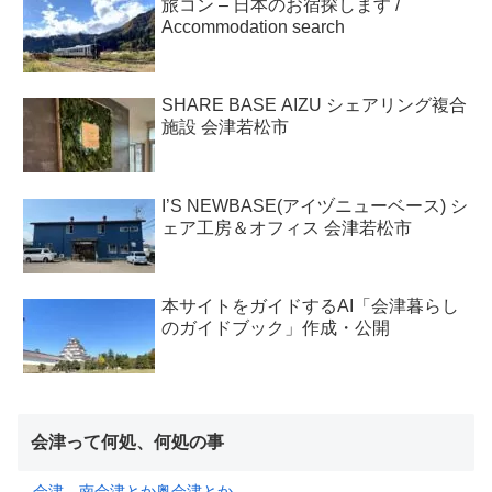
旅コン – 日本のお宿探します /
Accommodation search
SHARE BASE AIZU シェアリング複合
施設 会津若松市
I’S NEWBASE(アイヅニューベース) シ
ェア工房＆オフィス 会津若松市
本サイトをガイドするAI「会津暮らし
のガイドブック」作成・公開
会津って何処、何処の事
会津、南会津とか奥会津とか