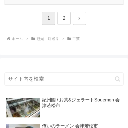
次
1
2
へ
ホーム
観光、店巡り
工芸
紀州園 / お茶&ジェラートSouemon 会
津若松市
俺いのラーメン 会津若松市