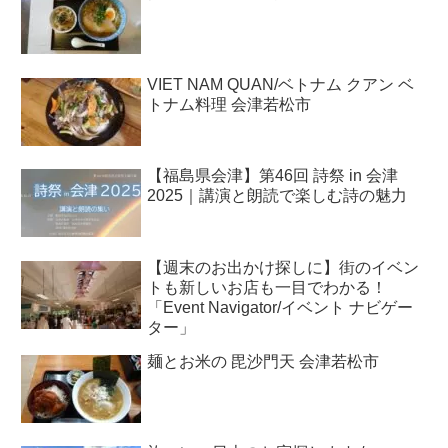
VIET NAM QUAN/ベトナム クアン ベ
トナム料理 会津若松市
【福島県会津】第46回 詩祭 in 会津
2025｜講演と朗読で楽しむ詩の魅力
【週末のお出かけ探しに】街のイベン
トも新しいお店も一目でわかる！
「Event Navigator/イベント ナビゲー
ター」
麺とお米の 毘沙門天 会津若松市